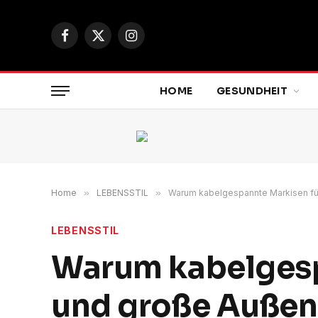
Facebook
X
Instagram
(Twitter)
HOME
GESUNDHEIT
Home
»
LEBENSSTIL
»
Warum kabelgespannte Markisen für
LEBENSSTIL
Warum kabelgesp
und große Außenb