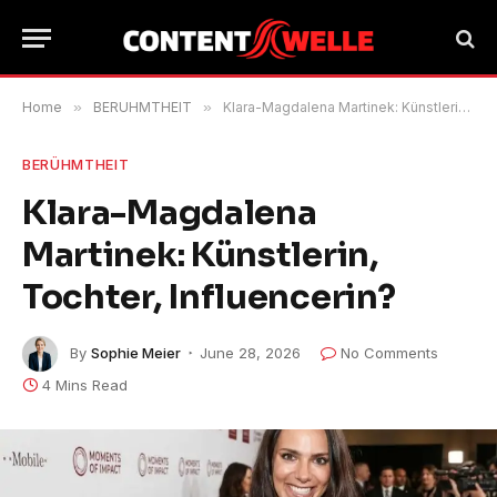
Home
»
BERÜHMTHEIT
»
Klara-Magdalena Martinek: Künstlerin, Tochter, Influencerin?
BERÜHMTHEIT
Klara-Magdalena
Martinek: Künstlerin,
Tochter, Influencerin?
By
Sophie Meier
June 28, 2026
No Comments
4 Mins Read