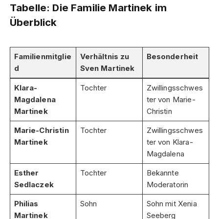
Tabelle: Die Familie Martinek im
Überblick
Familienmitglie
Verhältnis zu
Besonderheit
d
Sven Martinek
Klara-
Tochter
Zwillingsschwes
Magdalena
ter von Marie-
Martinek
Christin
Marie-Christin
Tochter
Zwillingsschwes
Martinek
ter von Klara-
Magdalena
Esther
Tochter
Bekannte
Sedlaczek
Moderatorin
Philias
Sohn
Sohn mit Xenia
Martinek
Seeberg