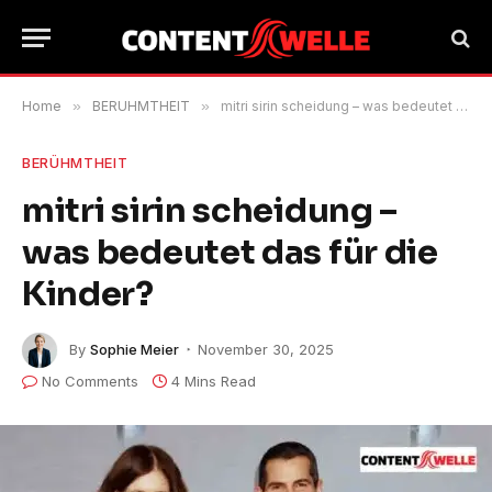
Home
»
BERÜHMTHEIT
»
mitri sirin scheidung – was bedeutet das für die Kinder?
BERÜHMTHEIT
mitri sirin scheidung –
was bedeutet das für die
Kinder?
By
Sophie Meier
November 30, 2025
No Comments
4 Mins Read