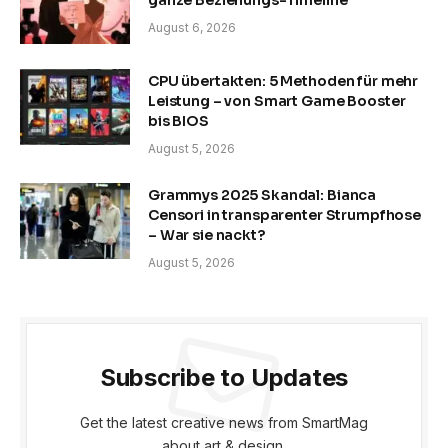
ganze Beziehungs-Timeline
August 6, 2026
CPU übertakten: 5 Methoden für mehr
Leistung – von Smart Game Booster
bis BIOS
August 5, 2026
Grammys 2025 Skandal: Bianca
Censori in transparenter Strumpfhose
– War sie nackt?
August 5, 2026
Subscribe to Updates
Get the latest creative news from SmartMag
about art & design.