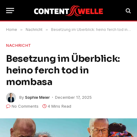
Home
»
Nachricht
»
Besetzung im Überblick: heino ferch tod in mombasa
NACHRICHT
Besetzung im Überblick:
heino ferch tod in
mombasa
By
Sophie Meier
December 17, 2025
No Comments
4 Mins Read