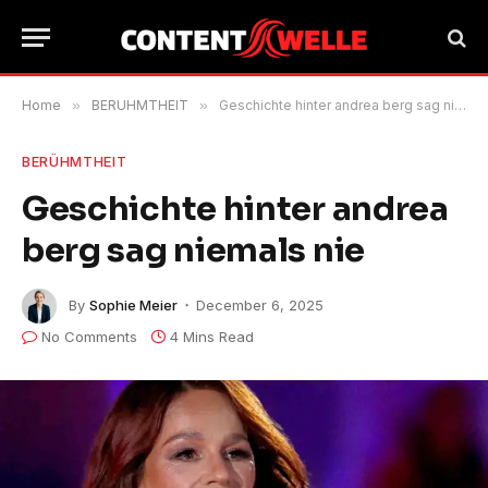
Home
»
BERÜHMTHEIT
»
Geschichte hinter andrea berg sag niemals nie
BERÜHMTHEIT
Geschichte hinter andrea
berg sag niemals nie
By
Sophie Meier
December 6, 2025
No Comments
4 Mins Read