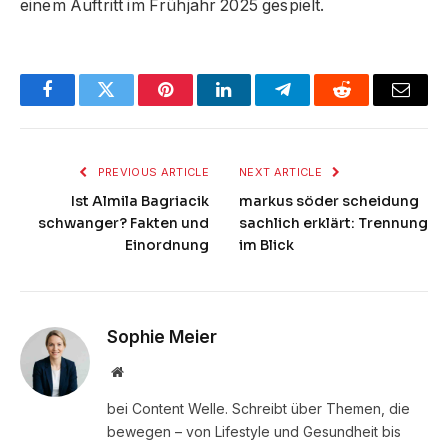
einem Auftritt im Frühjahr 2025 gespielt.
Facebook
Twitter
Pinterest
LinkedIn
Telegram
Reddit
Email
PREVIOUS ARTICLE
NEXT ARTICLE
Ist Almila Bagriacik
markus söder scheidung
schwanger? Fakten und
sachlich erklärt: Trennung
Einordnung
im Blick
Sophie Meier
Website
bei Content Welle. Schreibt über Themen, die
bewegen – von Lifestyle und Gesundheit bis