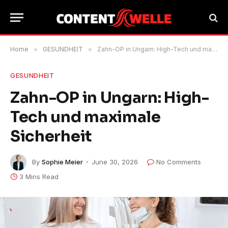
Home
»
GESUNDHEIT
»
Zahn-OP in Ungarn: High-Tech und maximale Sicherheit
GESUNDHEIT
Zahn-OP in Ungarn: High-
Tech und maximale
Sicherheit
By
Sophie Meier
June 30, 2026
No Comments
3 Mins Read