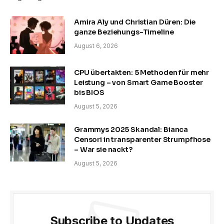
Amira Aly und Christian Düren: Die
ganze Beziehungs-Timeline
August 6, 2026
CPU übertakten: 5 Methoden für mehr
Leistung – von Smart Game Booster
bis BIOS
August 5, 2026
Grammys 2025 Skandal: Bianca
Censori in transparenter Strumpfhose
– War sie nackt?
August 5, 2026
Subscribe to Updates